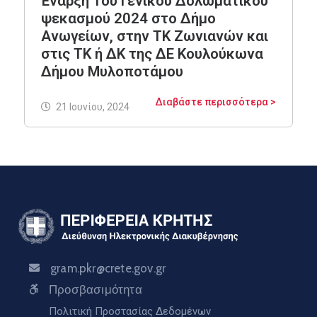
Έναρξη 1ου Γενικού Δολωματικού
ψεκασμού 2024 στο Δήμο
Ανωγείων, στην ΤΚ Ζωνιανών και
στις ΤΚ ή ΔΚ της ΔΕ Κουλούκωνα
Δήμου Μυλοποτάμου
Διαβάστε περισσότερα >
21 Ιουνίου, 2024
gram.pkr@crete.gov.gr
Προσβασιμότητα
Πολιτική Προστασίας Δεδομένων