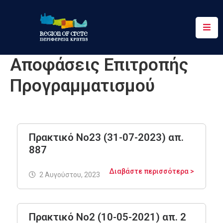
Περιφέρεια
Αποφάσεις Επιτροπής
Ενημέρωση
Προγραμματισμού
Έργα
&
Δράσεις
Ψηφιακές
Πρακτικό Νο23 (31-07-2023) απ.
Υπηρεσίες
887
Επικοινωνία
Διαβάστε περισσότερα >
2 Αυγούστου, 2023
Πρακτικό Νο2 (10-05-2021) απ. 2