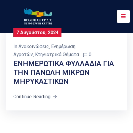
Περιφέρεια
7 Αυγούστου, 2024
Ενημέρωση
In
Ανακοινώσεις
‚
Ενημέρωση
Έργα
Αγροτών
‚
Κτηνιατρικά Θέματα
0
&
ΕΝΗΜΕΡΩΤΙΚΑ ΦΥΛΛΑΔΙΑ ΓΙΑ
Δράσεις
ΤΗΝ ΠΑΝΩΛΗ ΜΙΚΡΩΝ
ΜΗΡΥΚΑΣΤΙΚΩΝ
Ψηφιακές
Υπηρεσίες
Continue Reading
Επικοινωνία