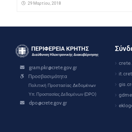
29 Μαρτίου, 2018
Σύνδε
crete
gram.pkr@crete.gov.gr
it.cre
Προσβασιμότητα
gis.c
Πολιτική Προστασίας Δεδομένων
Υπ. Προστασίας Δεδομένων (DPO)
gdme.
dpo@crete.gov.gr
eklog