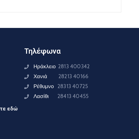
Τηλέφωνα
Ηράκλειο
2813 400342
Χανιά
28213 40166
Ρέθυμνο
28313 40725
Λασίθι
28413 40455
ίτε εδώ