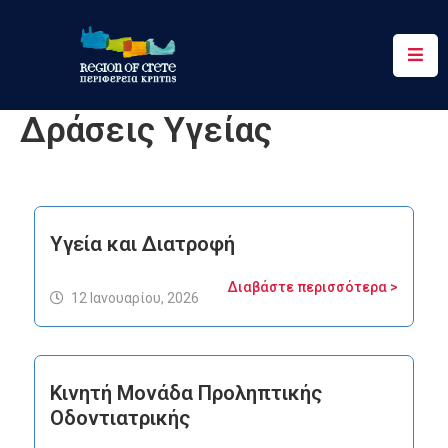
Περιφέρεια
Δράσεις Υγείας
Ενημέρωση
Έργα
&
Δράσεις
Υγεία και Διατροφή
Ψηφιακές
Διαβάστε περισσότερα >
Υπηρεσίες
12 Ιανουαρίου, 2026
Επικοινωνία
Κινητή Μονάδα Προληπτικής
Οδοντιατρικής