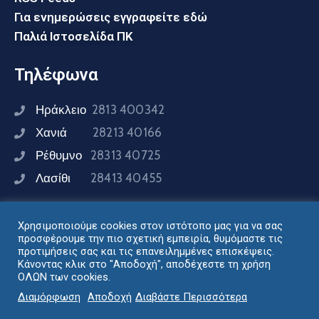
ΚΑΤΑΣΚΗΝΩΣΕΙΣ Π.Ε. ΧΑΝΙΩΝ
Για ενημερώσεις εγγραφείτε εδώ
ΧΩΡΟΙ ΚΑΤΑΣΚΗΝΩΣΕΩΝ ΚΑΙ CAMPING Π.Ε.
Παλιά Ιστοσελίδα ΠΚ
ΧΑΝΙΩΝ
ΧΩΡΟΙ ΠΑΡΟΧΗΣ ΥΓΕΙΑΣ Π.Ε. ΧΑΝΙΩΝ
Τηλέφωνα
ΧΩΡΟΙ ΠΡΩΤΩΝ ΒΟΗΘΕΙΩΝ ΠΟΛΗΣ ΧΑΝΙΩΝ
ΧΩΡΟΣ ΕΝΑΠΟΘΕΣΗΣ ΜΠΑΖΩΝ Π.Ε. ΧΑΝΙΩΝ
Ηράκλειο
2813 400342
ΣΗΜΕΙΑ ΥΔΡΟΛΗΨΙΑΣ ΕΛΙΚΟΠΤΕΡΩΝ -
Χανιά
28213 40166
ΛΙΜΝΟΔΕΞΑΜΕΝΕΣ Π.Ε. ΧΑΝΙΩΝ
Ρέθυμνο
28313 40725
ΠΥΡΟΣΒΕΣΤΙΚΟ ΣΩΜΑ ΧΑΝΙΩΝ
Λασίθι
28413 40455
Χρησιμοποιούμε cookies στον ιστότοπο μας για να σας
Συνδεθείτε μαζί μας
προσφέρουμε την πιο σχετική εμπειρία, θυμόμαστε τις
προτιμήσεις σας και τις επανειλημμένες επισκέψεις.
Κάνοντας κλικ στο "Αποδοχή", αποδέχεστε τη χρήση
ΟΛΩΝ των cookies.
Σχεδιασμός - Ανάπτυξη: Διεύθυνση Ηλεκτρονικής
Διαμόρφωση
Αποδοχή
Διαβάστε Περισσότερα
Διακυβέρνησης Περιφέρειας Κρήτης © 2024