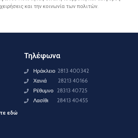
χειρήσεις και την κοινωνία των πολιτών.
Τηλέφωνα
Ηράκλειο
2813 400342
Χανιά
28213 40166
Ρέθυμνο
28313 40725
Λασίθι
28413 40455
ίτε εδώ