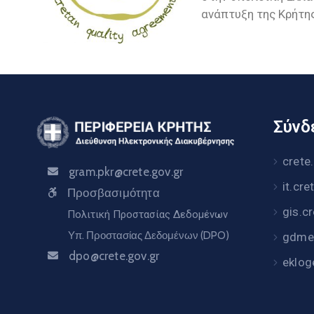
ανάπτυξη της Κρήτης
Σύνδε
crete
gram.pkr@crete.gov.gr
it.cre
Προσβασιμότητα
gis.c
Πολιτική Προστασίας Δεδομένων
Υπ. Προστασίας Δεδομένων (DPO)
gdme.
dpo@crete.gov.gr
eklog