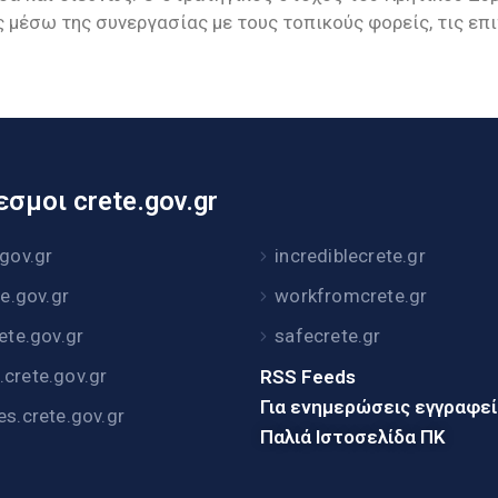
 μέσω της συνεργασίας με τους τοπικούς φορείς, τις επι
σμοι crete.gov.gr
.gov.gr
incrediblecrete.gr
te.gov.gr
workfromcrete.gr
rete.gov.gr
safecrete.gr
crete.gov.gr
RSS Feeds
Για ενημερώσεις εγγραφε
es.crete.gov.gr
Παλιά Ιστοσελίδα ΠΚ