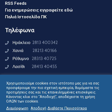
RSS Feeds
Για ενημερώσεις εγγραφείτε εδώ
Παλιά Ιστοσελίδα ΠΚ
Τηλέφωνα
Ηράκλειο
2813 400342
Χανιά
28213 40166
Ρέθυμνο
28313 40725
Λασίθι
28413 40455
Χρησιμοποιούμε cookies στον ιστότοπο μας για να σας
Συνδεθείτε μαζί μας
προσφέρουμε την πιο σχετική εμπειρία, θυμόμαστε τις
προτιμήσεις σας και τις επανειλημμένες επισκέψεις.
Κάνοντας κλικ στο "Αποδοχή", αποδέχεστε τη χρήση
ΟΛΩΝ των cookies.
Σχεδιασμός - Ανάπτυξη: Διεύθυνση Ηλεκτρονικής
Διαμόρφωση
Αποδοχή
Διαβάστε Περισσότερα
Διακυβέρνησης Περιφέρειας Κρήτης © 2024