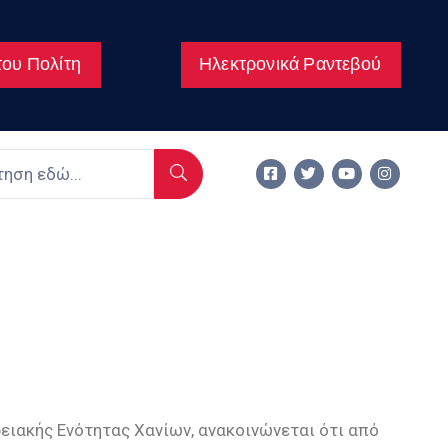
ου Πολίτη
Ηλεκτρονικά Ραντεβού
ρειακής Ενότητας Χανίων, ανακοινώνεται ότι από