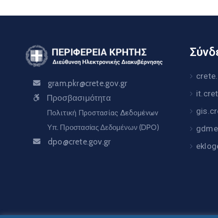
Σύνδε
crete
gram.pkr@crete.gov.gr
it.cre
Προσβασιμότητα
gis.c
Πολιτική Προστασίας Δεδομένων
Υπ. Προστασίας Δεδομένων (DPO)
gdme.
dpo@crete.gov.gr
eklog