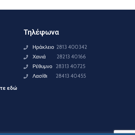
Τηλέφωνα
Ηράκλειο
2813 400342
Χανιά
28213 40166
Ρέθυμνο
28313 40725
Λασίθι
28413 40455
ίτε εδώ