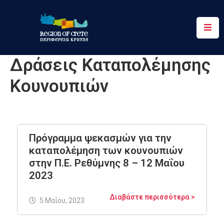
Περιφέρεια
Δράσεις Καταπολέμησης
Ενημέρωση
Κουνουπιών
Έργα
&
Δράσεις
Ψηφιακές
Πρόγραμμα ψεκασμών για την
Υπηρεσίες
καταπολέμηση των κουνουπιών
στην Π.Ε. Ρεθύμνης 8 – 12 Μαΐου
Επικοινωνία
2023
Διαβάστε περισσότερα >
5 Μαΐου, 2023