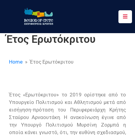
Περιφέρεια
Έτος Ερωτόκριτου
Ενημέρωση
Έργα
&
Home
» Έτος Ερωτόκριτου
Δράσεις
Ψηφιακές
Υπηρεσίες
Έτος «Ερωτόκριτου» το 2019 ορίστηκε από το
Υπουργείο Πολιτισμού και Αθλητισμού μετά από
Επικοινωνία
εισήγηση-πρόταση του Περιφερειάρχη Κρήτης
Σταύρου Αρναουτάκη. Η ανακοίνωση έγινε από
την Υπουργό Πολιτισμού Μυρσίνη Ζορμπά η
οποία κάνει γνωστό, ότι, την ευθύνη σχεδιασμού,