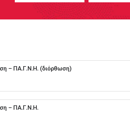
ση – ΠΑ.Γ.Ν.Η. (διόρθωση)
ση – ΠΑ.Γ.Ν.Η.