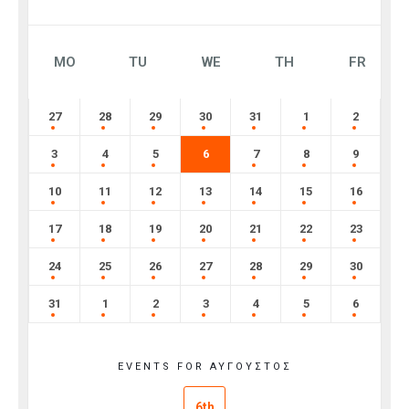
MO
TU
WE
TH
FR
27
28
29
30
31
1
2
3
4
5
6
7
8
9
10
11
12
13
14
15
16
17
18
19
20
21
22
23
24
25
26
27
28
29
30
31
1
2
3
4
5
6
EVENTS FOR ΑΎΓΟΥΣΤΟΣ
6th