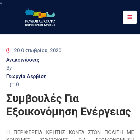
Περιφέρεια
Ενημέρωση
20 Οκτωβρίου, 2020
Έργα
Ανακοινώσεις
&
By
Δράσεις
Γεωργία Δερβίση
Ψηφιακές
0
Υπηρεσίες
Συμβουλές Για
Επικοινωνία
Εξοικονόμηση Ενέργειας
Η ΠΕΡΙΦΕΡΕΙΑ ΚΡΗΤΗΣ ΚΟΝΤΑ ΣΤΟΝ ΠΟΛΙΤΗ ΜΕ