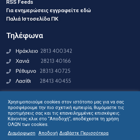
RSS Feeds
Για ενημερώσεις εγγραφείτε εδώ
Παλιά Ιστοσελίδα ΠΚ
Τηλέφωνα
Ηράκλειο
2813 400342
Χανιά
28213 40166
Ρέθυμνο
28313 40725
Λασίθι
28413 40455
Χρησιμοποιούμε cookies στον ιστότοπο μας για να σας
Συνδεθείτε μαζί μας
προσφέρουμε την πιο σχετική εμπειρία, θυμόμαστε τις
προτιμήσεις σας και τις επανειλημμένες επισκέψεις.
Κάνοντας κλικ στο "Αποδοχή", αποδέχεστε τη χρήση
ΟΛΩΝ των cookies.
Σχεδιασμός - Ανάπτυξη: Διεύθυνση Ηλεκτρονικής
Διαμόρφωση
Αποδοχή
Διαβάστε Περισσότερα
Διακυβέρνησης Περιφέρειας Κρήτης © 2024