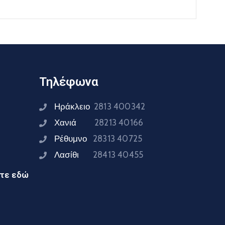
Τηλέφωνα
Ηράκλειο
2813 400342
Χανιά
28213 40166
Ρέθυμνο
28313 40725
Λασίθι
28413 40455
ίτε εδώ