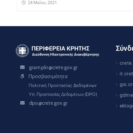
24 Μαΐου, 2021
Σύνδε
crete
gram.pkr@crete.gov.gr
it.cre
Προσβασιμότητα
gis.c
Πολιτική Προστασίας Δεδομένων
Υπ. Προστασίας Δεδομένων (DPO)
gdme.
dpo@crete.gov.gr
eklog