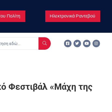
ου Πολίτη
Ηλεκτρονικά Ραντεβού
κό Φεστιβάλ «Μάχη της