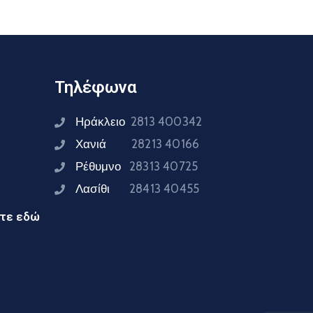
Τηλέφωνα
Ηράκλειο
2813 400342
Χανιά
28213 40166
Ρέθυμνο
28313 40725
Λασίθι
28413 40455
ίτε εδώ