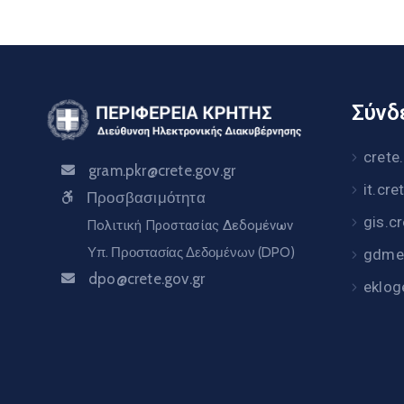
Σύνδε
crete
gram.pkr@crete.gov.gr
it.cre
Προσβασιμότητα
gis.c
Πολιτική Προστασίας Δεδομένων
Υπ. Προστασίας Δεδομένων (DPO)
gdme.
dpo@crete.gov.gr
eklog