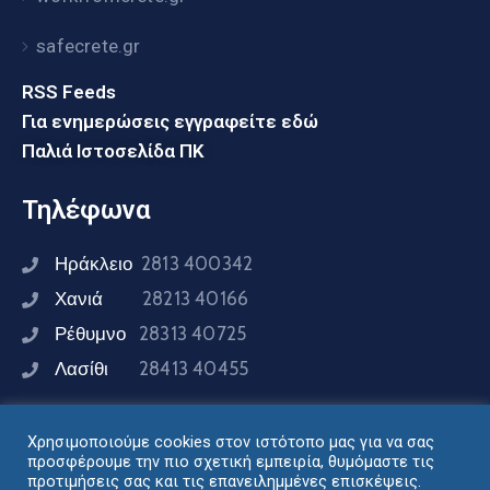
safecrete.gr
RSS Feeds
Για ενημερώσεις εγγραφείτε εδώ
Παλιά Ιστοσελίδα ΠΚ
Τηλέφωνα
Ηράκλειο
2813 400342
Χανιά
28213 40166
Ρέθυμνο
28313 40725
Λασίθι
28413 40455
Χρησιμοποιούμε cookies στον ιστότοπο μας για να σας
Συνδεθείτε μαζί μας
προσφέρουμε την πιο σχετική εμπειρία, θυμόμαστε τις
προτιμήσεις σας και τις επανειλημμένες επισκέψεις.