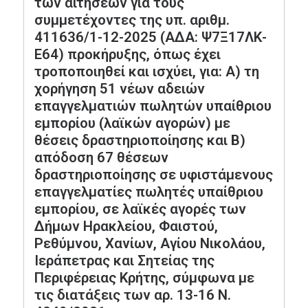
των αιτήσεων για τους
συμμετέχοντες της υπ. αριθμ.
411636/1-12-2025 (ΑΔΑ: Ψ7Ξ17ΛΚ-
Ε64) προκήρυξης, όπως έχει
τροποποιηθεί και ισχύει, για: Α) τη
χορήγηση 51 νέων αδειών
επαγγελματιών πωλητών υπαίθριου
εμπορίου (λαϊκών αγορών) με
θέσεις δραστηριοποίησης και Β)
απόδοση 67 θέσεων
δραστηριοποίησης σε υφιστάμενους
επαγγελματίες πωλητές υπαίθριου
εμπορίου, σε λαϊκές αγορές των
Δήμων Ηρακλείου, Φαιστού,
Ρεθύμνου, Χανίων, Αγίου Νικολάου,
Ιεράπετρας και Σητείας της
Περιφέρειας Κρήτης, σύμφωνα με
τις διατάξεις των αρ. 13-16 Ν.