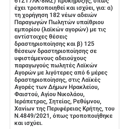
61ΖΤ7ΛΚ-8ΜΖ) προκήρυξης, όπως
έχει τροποποιηθεί και ισχύει, για: α)
τη χορήγηση 182 νέων αδειών
Παραγωγών Πωλητών υπαίθριου
εμπορίου (λαϊκών αγορών) με τις
αντίστοιχες θέσεις
δραστηριοποίησης και β) 125
θέσεων δραστηριοποίησης σε
υφιστάμενους αδειούχους
παραγωγούς πωλητές Λαϊκών
Αγορών με λιγότερες από 6 μέρες
δραστηριοποίησης, στις Λαϊκές
Αγορές των Δήμων Ηρακλείου,
Φαιστού, Αγίου Νικολάου,
Ιεράπετρας, Σητείας, Ρεθύμνου,
Χανίων της Περιφέρειας Κρήτης, του
Ν.4849/2021, όπως τροποποιήθηκε
και ισχύει.