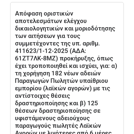
Απόφαση οριστικών
αποτελεσμάτων ελέγχου
δικαιολογητικών και μοριοδότησης
των αιτήσεων για τους
συμμετέχοντες της υπ. αριθμ.
411623/1-12-2025 (ΑΔΑ:
61ΖΤ7ΛΚ-8ΜΖ) προκήρυξης, όπως
έχει τροποποιηθεί και ισχύει, για: α)
τη χορήγηση 182 νέων αδειών
Παραγωγών Πωλητών υπαίθριου
εμπορίου (λαϊκών αγορών) με τις
αντίστοιχες θέσεις
δραστηριοποίησης και β) 125
θέσεων δραστηριοποίησης σε
υφιστάμενους αδειούχους
παραγωγούς πωλητές Λαϊκών
Αγορών με λιγότερες από 6 μέρες