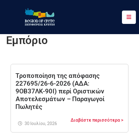
Περιφέρεια
Εμπόριο
Ενημέρωση
Έργα
&
Δράσεις
Τροποποίηση της απόφασης
227695/26-6-2026 (ΑΔΑ:
Ψηφιακές
9ΟΒ37ΛΚ-90Ι) περί Οριστικών
Υπηρεσίες
Αποτελεσμάτων – Παραγωγοί
Επικοινωνία
Πωλητές
Διαβάστε περισσότερα >
30 Ιουλίου, 2026