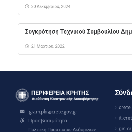
30 Δεκεμβρίου, 2024
Συγκρότηση Τεχνικού Συμβουλίου Δημ
21 Μαρτίου, 2022
Σύνδε
crete
gram.pkr@crete.gov.gr
it.cre
Προσβασιμότητα
gis.c
Πολιτική Προστασίας Δεδομένων