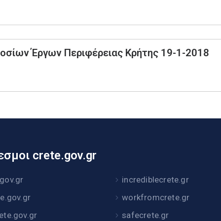
οσίων Έργων Περιφέρειας Κρήτης 19-1-2018
σμοι crete.gov.gr
.gov.gr
incrediblecrete.gr
te.gov.gr
workfromcrete.gr
rete.gov.gr
safecrete.gr