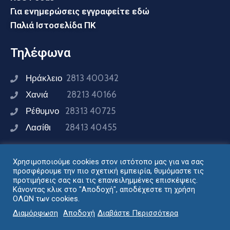
Για ενημερώσεις εγγραφείτε εδώ
Παλιά Ιστοσελίδα ΠΚ
Τηλέφωνα
Ηράκλειο
2813 400342
Χανιά
28213 40166
Ρέθυμνο
28313 40725
Λασίθι
28413 40455
Χρησιμοποιούμε cookies στον ιστότοπο μας για να σας
Συνδεθείτε μαζί μας
προσφέρουμε την πιο σχετική εμπειρία, θυμόμαστε τις
προτιμήσεις σας και τις επανειλημμένες επισκέψεις.
Κάνοντας κλικ στο "Αποδοχή", αποδέχεστε τη χρήση
ΟΛΩΝ των cookies.
Σχεδιασμός - Ανάπτυξη: Διεύθυνση Ηλεκτρονικής
Διαμόρφωση
Αποδοχή
Διαβάστε Περισσότερα
Διακυβέρνησης Περιφέρειας Κρήτης © 2024