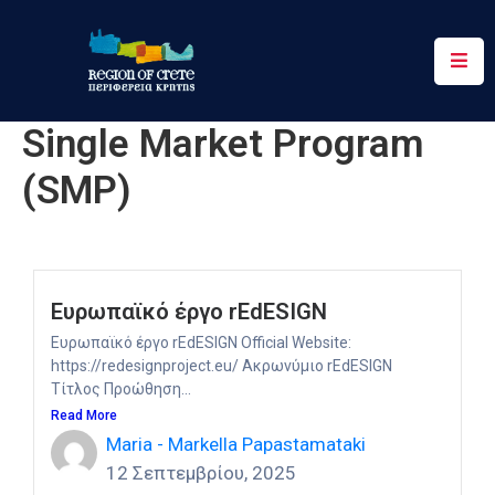
Περιφέρεια
Single Market Program
Ενημέρωση
(SMP)
Έργα
&
Δράσεις
Ψηφιακές
Ευρωπαϊκό έργο rEdESIGN
Υπηρεσίες
Ευρωπαϊκό έργο rEdESIGN Official Website:
https://redesignproject.eu/ Ακρωνύμιο rEdESIGN
Επικοινωνία
Τίτλος Προώθηση...
Read More
Maria - Markella Papastamataki
12 Σεπτεμβρίου, 2025