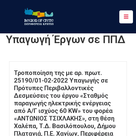
Περιφέρεια
Υπαγωγή Έργων σε ΠΠΔ
Ενημέρωση
Έργα
&
Δράσεις
Τροποποίηση της με αρ. πρωτ.
25190/01-02-2022 Υπαγωγής σε
Ψηφιακές
Πρότυπες Περιβαλλοντικές
Υπηρεσίες
Δεσμεύσεις του έργου «Σταθμός
παραγωγής ηλεκτρικής ενέργειας
Επικοινωνία
από Α/Γ ισχύος 60 KW» του φορέα
«ΑΝΤΩΝΙΟΣ ΤΣΙΧΛΑΚΗΣ», στη θέση
Χαλέπα, Τ.Δ. Βασιλόπουλου, Δήμου
Πλατανιά, Π.Ε. Χανίων, Περιφέρεια