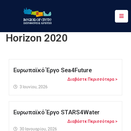
Περιφέρεια
Horizon 2020
Ενημέρωση
Έργα
&
Δράσεις
Ευρωπαϊκό Έργο Sea4Future
Ψηφιακές
Διαβάστε Περισσότερα >
Υπηρεσίες
3 Ιουνίου, 2026
Επικοινωνία
Ευρωπαϊκό Έργο STARS4Water
Διαβάστε Περισσότερα >
30 Ιανουαρίου, 2026