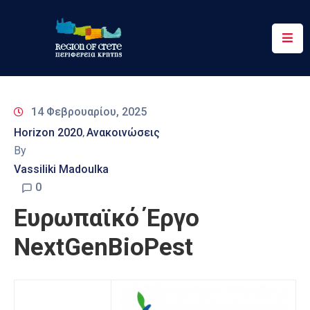
Περιφέρεια
Ενημέρωση
14 Φεβρουαρίου, 2025
Έργα
Horizon 2020
Ανακοινώσεις
‚
&
By
Δράσεις
Vassiliki Madoulka
Ψηφιακές
0
Υπηρεσίες
Ευρωπαϊκό Έργο
Επικοινωνία
NextGenBioPest