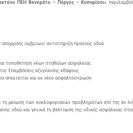
δικτύου ΠΕΗ Βενεράτο – Πύργος – Κυπαρίσσι»
περιλαμβά
 απορροής ομβρίων/ αντιστήριξη πρανούς οδού
αι τοποθέτηση νέων στηθαίων ασφαλείας
α/ Επεμβάσεις εξυγίανσης εδάφους
υ απαιτείται και εκ νέου ασφαλτόστρωση
 τη μείωση των κυκλοφοριακών προβλημάτων επί της εν λό
ης οδού και γενικά τη βελτίωση της οδικής ασφάλειας στην 