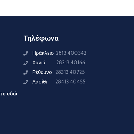
Τηλέφωνα
Ηράκλειο
2813 400342
Χανιά
28213 40166
Ρέθυμνο
28313 40725
Λασίθι
28413 40455
ίτε εδώ