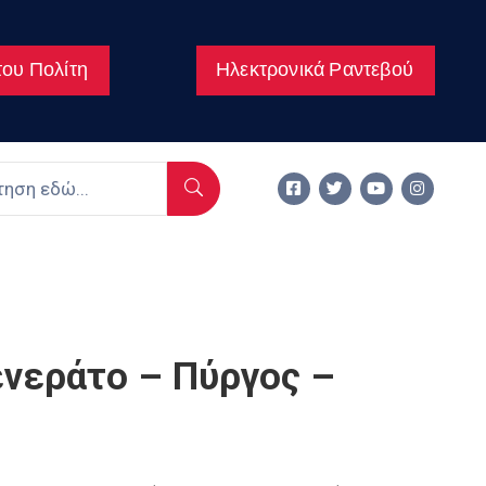
ου Πολίτη
Ηλεκτρονικά Ραντεβού
ενεράτο – Πύργος –