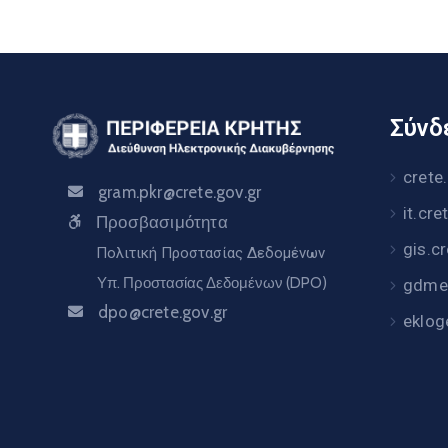
Σύνδε
crete
gram.pkr@crete.gov.gr
it.cre
Προσβασιμότητα
gis.c
Πολιτική Προστασίας Δεδομένων
Υπ. Προστασίας Δεδομένων (DPO)
gdme.
dpo@crete.gov.gr
eklog