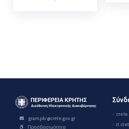
Σύνδε
crete
gram.pkr@crete.gov.gr
it.cre
Προσβασιμότητα