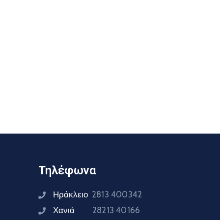
Τηλέφωνα
Ηράκλειο
2813 400342
Χανιά
28213 40166