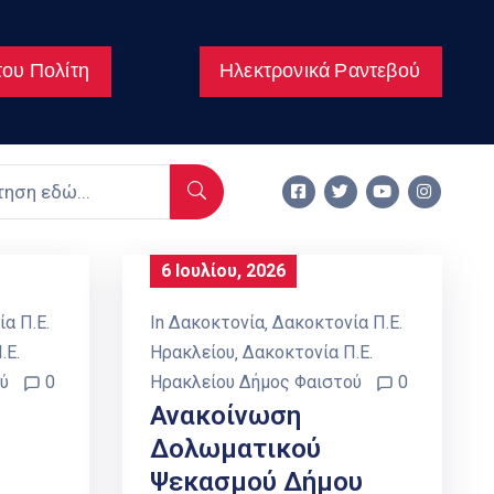
ου Πολίτη
Ηλεκτρονικά Ραντεβού
6 Ιουλίου, 2026
α Π.Ε.
In
Δακοκτονία
‚
Δακοκτονία Π.Ε.
.Ε.
Ηρακλείου
‚
Δακοκτονία Π.Ε.
ύ
0
Ηρακλείου Δήμος Φαιστού
0
Ανακοίνωση
Δολωματικού
Ψεκασμού Δήμου