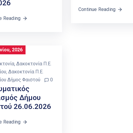
026
Continue Reading
e Reading
νίου, 2026
κτονία
‚
Δακοκτονία Π.Ε.
ίου
‚
Δακοκτονία Π.Ε.
ίου Δήμος Φαιστού
0
ωματικός
σμός Δήμου
τού 26.06.2026
e Reading