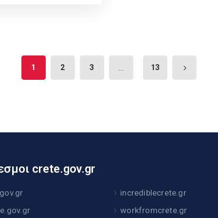
1
2
3
...
13
σμοι crete.gov.gr
.gov.gr
incrediblecrete.gr
te.gov.gr
workfromcrete.gr