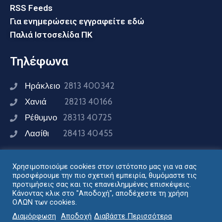
RSS Feeds
Για ενημερώσεις εγγραφείτε εδώ
Παλιά Ιστοσελίδα ΠΚ
Τηλέφωνα
Ηράκλειο
2813 400342
Χανιά
28213 40166
Ρέθυμνο
28313 40725
Λασίθι
28413 40455
Χρησιμοποιούμε cookies στον ιστότοπο μας για να σας
Συνδεθείτε μαζί μας
προσφέρουμε την πιο σχετική εμπειρία, θυμόμαστε τις
προτιμήσεις σας και τις επανειλημμένες επισκέψεις.
Κάνοντας κλικ στο "Αποδοχή", αποδέχεστε τη χρήση
ΟΛΩΝ των cookies.
Σχεδιασμός - Ανάπτυξη: Διεύθυνση Ηλεκτρονικής
Διαμόρφωση
Αποδοχή
Διαβάστε Περισσότερα
Διακυβέρνησης Περιφέρειας Κρήτης © 2024