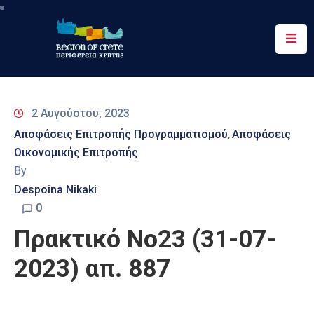
Περιφέρεια
Ενημέρωση
2 Αυγούστου, 2023
Έργα
Αποφάσεις Επιτροπής Προγραμματισμού
Αποφάσεις
‚
&
Οικονομικής Επιτροπής
Δράσεις
By
Ψηφιακές
Despoina Nikaki
Υπηρεσίες
0
Πρακτικό Νο23 (31-07-
Επικοινωνία
2023) απ. 887