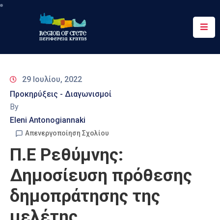
Περιφέρεια
Ενημέρωση
29 Ιουλίου, 2022
Έργα
Προκηρύξεις - Διαγωνισμοί
&
By
Δράσεις
Eleni Antonogiannaki
Ψηφιακές
Απενεργοποίηση Σχολίου
Υπηρεσίες
Π.Ε Ρεθύμνης:
Επικοινωνία
Δημοσίευση πρόθεσης
δημοπράτησης της
μελέτης