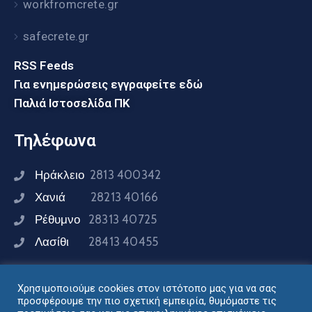
workfromcrete.gr
safecrete.gr
RSS Feeds
Για ενημερώσεις εγγραφείτε εδώ
Παλιά Ιστοσελίδα ΠΚ
Τηλέφωνα
Ηράκλειο
2813 400342
Χανιά
28213 40166
Ρέθυμνο
28313 40725
Λασίθι
28413 40455
Χρησιμοποιούμε cookies στον ιστότοπο μας για να σας
Συνδεθείτε μαζί μας
προσφέρουμε την πιο σχετική εμπειρία, θυμόμαστε τις