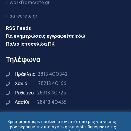
workfromcrete.gr
safecrete.gr
RSS Feeds
Για ενημερώσεις εγγραφείτε εδώ
Παλιά Ιστοσελίδα ΠΚ
Τηλέφωνα
Ηράκλειο
2813 400342
Χανιά
28213 40166
Ρέθυμνο
28313 40725
Λασίθι
28413 40455
Χρησιμοποιούμε cookies στον ιστότοπο μας για να σας
Συνδεθείτε μαζί μας
προσφέρουμε την πιο σχετική εμπειρία, θυμόμαστε τις