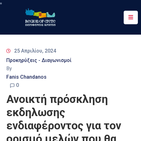
Περιφέρεια
Ενημέρωση
25 Απριλίου, 2024
Έργα
Προκηρύξεις - Διαγωνισμοί
&
By
Δράσεις
Fanis Chandanos
Ψηφιακές
0
Υπηρεσίες
Ανοικτή πρόσκληση
Επικοινωνία
εκδηλωσης
ενδιαφέροντος για τον
ορισμό μελών που θα