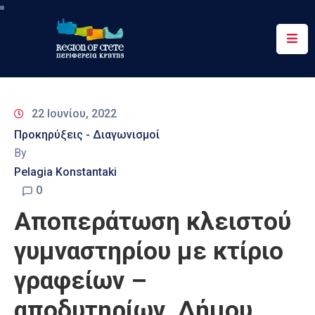
Περιφέρεια
Ενημέρωση
22 Ιουνίου, 2022
Έργα
Προκηρύξεις - Διαγωνισμοί
&
By
Δράσεις
Pelagia Konstantaki
Ψηφιακές
0
Υπηρεσίες
Αποπεράτωση κλειστού
Επικοινωνία
γυμναστηρίου με κτίριο
γραφείων –
αποδυτηρίων, Δήμου