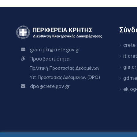
Σύνδε
crete
gram.pkr@crete.gov.gr
it.cre
Προσβασιμότητα
gis.c
Πολιτική Προστασίας Δεδομένων
Υπ. Προστασίας Δεδομένων (DPO)
gdme.
dpo@crete.gov.gr
eklog