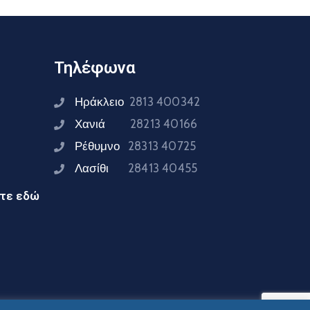
Τηλέφωνα
Ηράκλειο
2813 400342
Χανιά
28213 40166
Ρέθυμνο
28313 40725
Λασίθι
28413 40455
ίτε εδώ