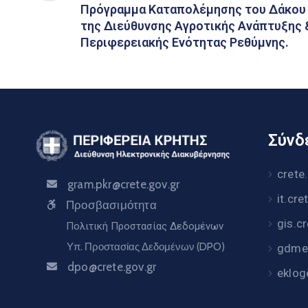
Πρόγραμμα Καταπολέμησης του Δάκου 
της Διεύθυνσης Αγροτικής Ανάπτυξης &
Περιφερειακής Ενότητας Ρεθύμνης.
Σύνδε
crete
gram.pkr@crete.gov.gr
it.cre
Προσβασιμότητα
gis.c
Πολιτική Προστασίας Δεδομένων
Υπ. Προστασίας Δεδομένων (DPO)
gdme.
dpo@crete.gov.gr
eklog