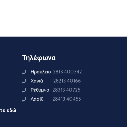
Τηλέφωνα
Ηράκλειο
2813 400342
Χανιά
28213 40166
Ρέθυμνο
28313 40725
Λασίθι
28413 40455
ίτε εδώ