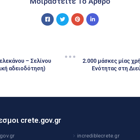
Μοιραστείτε Το Άρθρο
λεκάνου – Σελίνου
2.000 μάσκες μίας χρ
ική αδειοδότηση)
Ενότητας στη Διε
σμοι crete.gov.gr
.gov.gr
incrediblecrete.gr