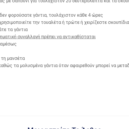
σας με σαπούνι για τουλάχιστον 20 δευτερόλεπτα και τα σκου
 δεν φορούσατε γάντια, τουλάχιστον κάθε 4 ώρες
χρησιμοποιείτε την τουαλέτα ή τρώτε ή χειρίζεστε σκουπίδια
άτε τα γάντια
χρηματική συναλλαγή πρέπει να αντικαθίσταται
α αμέσως
 τη μανσέτα
 καθώς τα μολυσμένα γάντια όταν αφαιρεθούν μπορεί να μετα