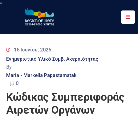
Περιφέρεια
Ενημέρωση
16 Ιουνίου, 2026
Έργα
Ενημερωτικό Υλικό Συμβ. Ακεραιότητας
&
By
Δράσεις
Maria - Markella Papastamataki
Ψηφιακές
0
Υπηρεσίες
Κώδικας Συμπεριφοράς
Επικοινωνία
Αιρετών Οργάνων