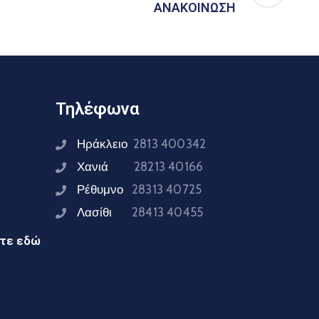
ΑΝΑΚΟΙΝΩΣΗ
Τηλέφωνα
Ηράκλειο
2813 400342
Χανιά
28213 40166
Ρέθυμνο
28313 40725
Λασίθι
28413 40455
ίτε εδώ