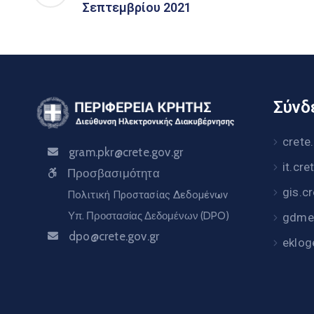
Σεπτεμβρίου 2021
Σύνδε
crete
gram.pkr@crete.gov.gr
it.cre
Προσβασιμότητα
gis.c
Πολιτική Προστασίας Δεδομένων
Υπ. Προστασίας Δεδομένων (DPO)
gdme.
dpo@crete.gov.gr
eklog