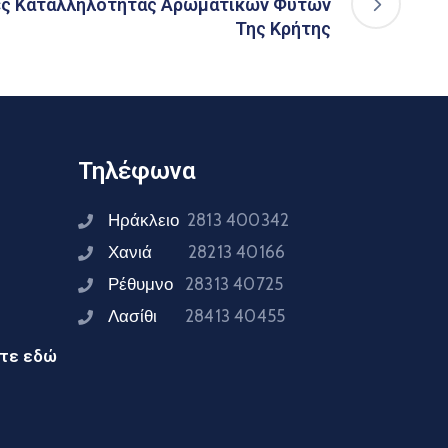
ες Καταλληλότητας Αρωματικών Φυτών
Της Κρήτης
Τηλέφωνα
Ηράκλειο
2813 400342
Χανιά
28213 40166
Ρέθυμνο
28313 40725
Λασίθι
28413 40455
ίτε εδώ