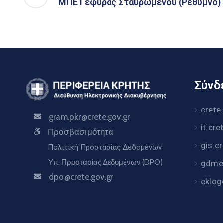
ΜΠΕ Γέφυρας Σταυρωμένου (Ρεθύμνο) 
Σύνδε
crete
gram.pkr@crete.gov.gr
it.cre
Προσβασιμότητα
gis.c
Πολιτική Προστασίας Δεδομένων
Υπ. Προστασίας Δεδομένων (DPO)
gdme.
dpo@crete.gov.gr
eklog