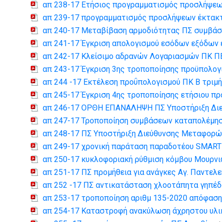
απ 238-17 Ετήσιος προγραμματισμός προσλήψεω
απ 239-17 προγραμματισμός προσλήψεων έκτακ
απ 240-17 Μεταβίβαση αρμοδιότητας ΠΣ συμβάσ
απ 241-17 Έγκριση απολογισμού εσόδων εξόδων 
απ 242-17 Κλείσιμο αδρανών Λογαριασμών ΠΚ 
απ 243-17 Έγκριση 3ης τροποποίησης προϋπολογ
απ 244 -17 Εκτέλεση προΰπολογισμού ΠΚ Β τριμ
απ 245-17 Έγκριση 4ης τροποποίησης ετήσιου 
απ 246-17 ΟΡΘΗ ΕΠΑΝΑΛΗΨΗ ΠΣ Υποστήριξη Δι
απ 247-17 Τροποποίηση συμβάσεων καταπολέμη
απ 248-17 ΠΣ Υποστήριξη Διεύθυνσης Μεταφορώ
απ 249-17 χρονική παράταση παραδοτέου SMART
απ 250-17 κυκλοφοριακή ρύθμιση κόμβου Μουρνι
απ 251-17 ΠΣ προμήθεια για ανάγκες Αγ. Παντε
απ 252 -17 ΠΣ αντικατάσταση χλοοτάπητα γηπέ
απ 253-17 τροποποίηση αριθμ 135-2020 απόφα
απ 254-17 Καταστροφή ανακύλωση άχρηστου υλ