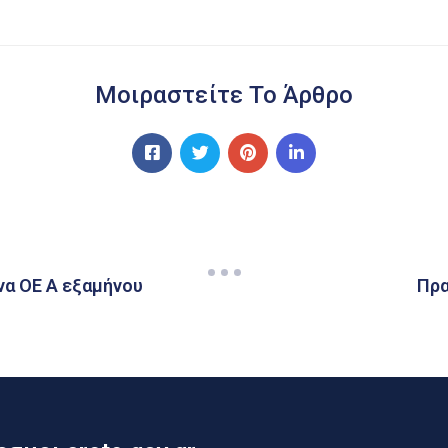
Μοιραστείτε Το Άρθρο
να ΟΕ Α εξαμήνου
Πρα