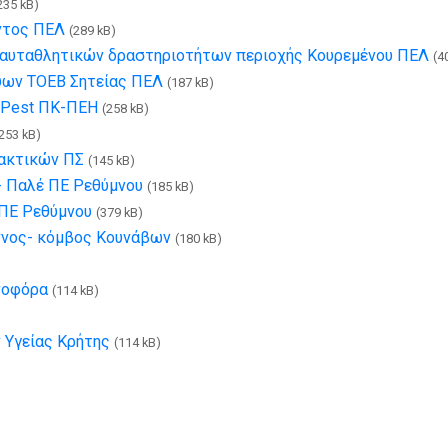
235 kB)
ντος ΠΕΛ
(289 kB)
αυταθλητικών δραστηριοτήτων περιοχής Κουρεμένου ΠΕΛ
(4
ύων ΤΟΕΒ Σητείας ΠΕΛ
(187 kB)
oPest ΠΚ-ΠΕΗ
(258 kB)
253 kB)
ακτικών ΠΣ
(145 kB)
- Παλέ ΠΕ Ρεθύμνου
(185 kB)
 ΠΕ Ρεθύμνου
(379 kB)
άννος- κόμβος Κουνάβων
(180 kB)
νοφόρα
(114 kB)
 Υγείας Κρήτης
(114 kB)