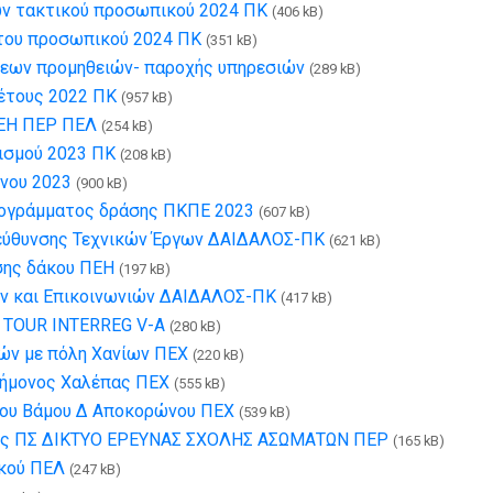
ν τακτικού προσωπικού 2024 ΠΚ
(406 kB)
του προσωπικού 2024 ΠΚ
(351 kB)
εων προμηθειών- παροχής υπηρεσιών
(289 kB)
έτους 2022 ΠΚ
(957 kB)
ΠΕΗ ΠΕΡ ΠΕΛ
(254 kB)
ισμού 2023 ΠΚ
(208 kB)
ήνου 2023
(900 kB)
προγράμματος δράσης ΠΚΠΕ 2023
(607 kB)
εύθυνσης Τεχνικών Έργων ΔΑΙΔΑΛΟΣ-ΠΚ
(621 kB)
σης δάκου ΠΕΗ
(197 kB)
ν και Επικοινωνιών ΔΑΙΔΑΛΟΣ-ΠΚ
(417 kB)
 TOUR INTERREG V-A
(280 kB)
ών με πόλη Χανίων ΠΕΧ
(220 kB)
λεήμονος Χαλέπας ΠΕΧ
(555 kB)
δου Βάμου Δ Αποκορώνου ΠΕΧ
(539 kB)
σης ΠΣ ΔΙΚΤΥΟ ΕΡΕΥΝΑΣ ΣΧΟΛΗΣ ΑΣΩΜΑΤΩΝ ΠΕΡ
(165 kB)
ικού ΠΕΛ
(247 kB)