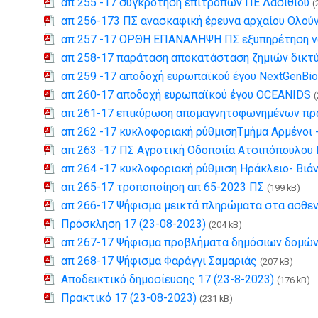
απ 255 -17 συγκρότηση επιτροπών ΠΕ Λασιθίου
(
απ 256-173 ΠΣ ανασκαφική έρευνα αρχαίου Ολού
απ 257 -17 ΟΡΘΗ ΕΠΑΝΑΛΗΨΗ ΠΣ εξυπηρέτηση ν
απ 258-17 παράταση αποκατάσταση ζημιών δικτ
απ 259 -17 αποδοχή ευρωπαϊκού έγου NextGenBi
απ 260-17 αποδοχή ευρωπαϊκού έγου OCEANIDS
(
απ 261-17 επικύρωση απομαγνητοφωνημένων πρ
απ 262 -17 κυκλοφοριακή ρύθμισηΤμήμα Αρμένοι 
απ 263 -17 ΠΣ Αγροτική Οδοποιία Ατσιπόπουλου
απ 264 -17 κυκλοφοριακή ρύθμιση Ηράκλειο- Βι
απ 265-17 τροποποίηση απ 65-2023 ΠΣ
(199 kB)
απ 266-17 Ψήφισμα μεικτά πληρώματα στα ασθε
Πρόσκληση 17 (23-08-2023)
(204 kB)
απ 267-17 Ψήφισμα προβλήματα δημόσιων δομών
απ 268-17 Ψήφισμα Φαράγγι Σαμαριάς
(207 kB)
Αποδεικτικό δημοσίευσης 17 (23-8-2023)
(176 kB)
Πρακτικό 17 (23-08-2023)
(231 kB)