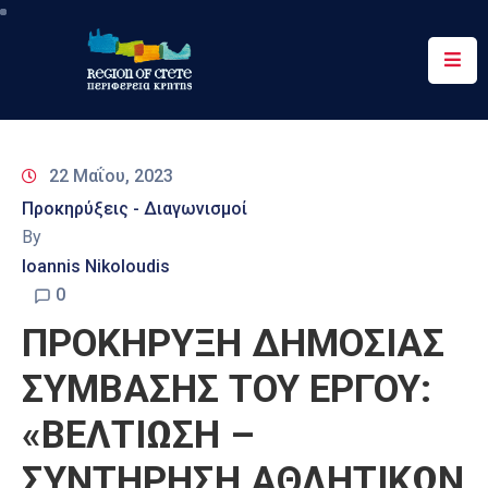
Περιφέρεια
Ενημέρωση
22 Μαΐου, 2023
Έργα
Προκηρύξεις - Διαγωνισμοί
&
By
Δράσεις
Ioannis Nikoloudis
Ψηφιακές
0
Υπηρεσίες
ΠΡΟΚΗΡΥΞΗ ΔΗΜΟΣΙΑΣ
Επικοινωνία
ΣΥΜΒΑΣΗΣ ΤΟΥ ΕΡΓΟΥ:
«ΒΕΛΤΙΩΣΗ –
ΣΥΝΤΗΡΗΣΗ ΑΘΛΗΤΙΚΩΝ