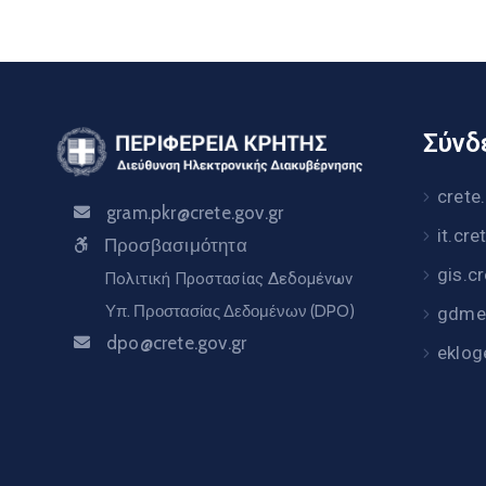
Σύνδε
crete
gram.pkr@crete.gov.gr
it.cre
Προσβασιμότητα
gis.c
Πολιτική Προστασίας Δεδομένων
Υπ. Προστασίας Δεδομένων (DPO)
gdme.
dpo@crete.gov.gr
eklog