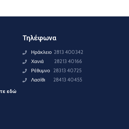
Τηλέφωνα
Ηράκλειο
2813 400342
Χανιά
28213 40166
Ρέθυμνο
28313 40725
Λασίθι
28413 40455
ίτε εδώ