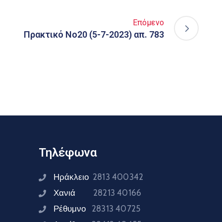
Επόμενο
Πρακτικό Νο20 (5-7-2023) απ. 783
Τηλέφωνα
Ηράκλειο
2813 400342
Χανιά
28213 40166
Ρέθυμνο
28313 40725