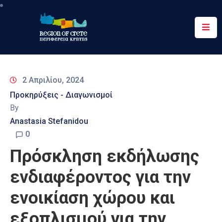
Περιφέρεια
Ενημέρωση
2 Απριλίου, 2024
Έργα
Προκηρύξεις - Διαγωνισμοί
&
By
Δράσεις
Anastasia Stefanidou
Ψηφιακές
0
Υπηρεσίες
Πρόσκληση εκδήλωσης
Επικοινωνία
ενδιαφέροντος για την
ενοικίαση χώρου και
εξοπλισμού για την