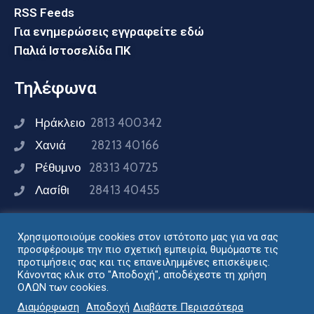
RSS Feeds
Για ενημερώσεις εγγραφείτε εδώ
Παλιά Ιστοσελίδα ΠΚ
Τηλέφωνα
Ηράκλειο
2813 400342
Χανιά
28213 40166
Ρέθυμνο
28313 40725
Λασίθι
28413 40455
Χρησιμοποιούμε cookies στον ιστότοπο μας για να σας
Συνδεθείτε μαζί μας
προσφέρουμε την πιο σχετική εμπειρία, θυμόμαστε τις
προτιμήσεις σας και τις επανειλημμένες επισκέψεις.
Κάνοντας κλικ στο "Αποδοχή", αποδέχεστε τη χρήση
ΟΛΩΝ των cookies.
Σχεδιασμός - Ανάπτυξη: Διεύθυνση Ηλεκτρονικής
Διαμόρφωση
Αποδοχή
Διαβάστε Περισσότερα
Διακυβέρνησης Περιφέρειας Κρήτης © 2024