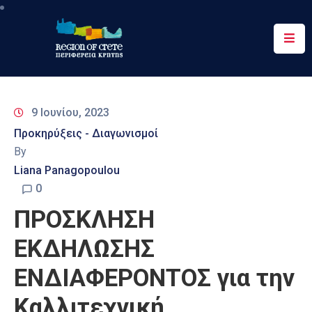
Περιφέρεια
Ενημέρωση
9 Ιουνίου, 2023
Έργα
Προκηρύξεις - Διαγωνισμοί
&
By
Δράσεις
Liana Panagopoulou
Ψηφιακές
0
Υπηρεσίες
ΠΡΟΣΚΛΗΣΗ
Επικοινωνία
ΕΚΔΗΛΩΣΗΣ
ΕΝΔΙΑΦΕΡΟΝΤΟΣ για την
Καλλιτεχνική