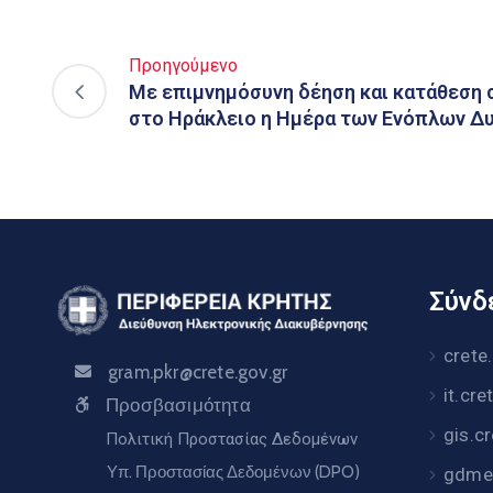
Προηγούμενο
Με επιμνημόσυνη δέηση και κατάθεση
στο Ηράκλειο η Hμέρα των Ενόπλων Δ
Σύνδε
crete
gram.pkr@crete.gov.gr
it.cre
Προσβασιμότητα
gis.c
Πολιτική Προστασίας Δεδομένων
Υπ. Προστασίας Δεδομένων (DPO)
gdme.