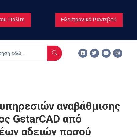
ου Πολίτη
Ηλεκτρονικά Ραντεβού
 υπηρεσιών αναβάθμισης
ος GstarCAD από
 νέων αδειών ποσού