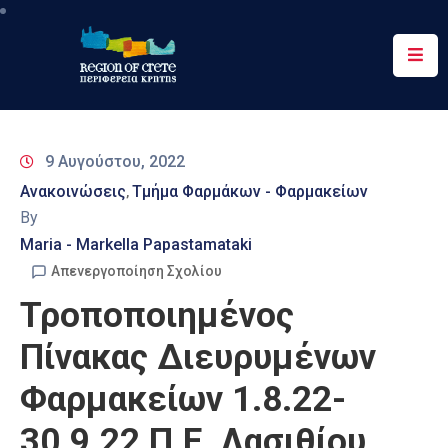
Περιφέρεια
Ενημέρωση
9 Αυγούστου, 2022
Έργα
Ανακοινώσεις
Τμήμα Φαρμάκων - Φαρμακείων
‚
&
By
Δράσεις
Maria - Markella Papastamataki
Ψηφιακές
Απενεργοποίηση Σχολίου
Υπηρεσίες
Τροποποιημένος
Επικοινωνία
Πίνακας Διευρυμένων
Φαρμακείων 1.8.22-
30.9.22 Π.Ε. Λασιθίου