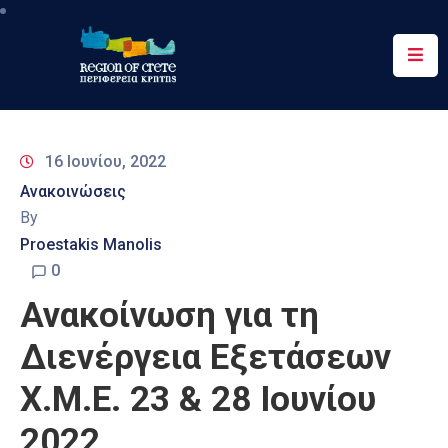
Περιφέρεια
Ενημέρωση
16 Ιουνίου, 2022
Έργα
Ανακοινώσεις
&
By
Δράσεις
Proestakis Manolis
Ψηφιακές
0
Υπηρεσίες
Ανακοίνωση για τη
Επικοινωνία
Διενέργεια Εξετάσεων
Χ.Μ.Ε. 23 & 28 Ιουνίου
2022