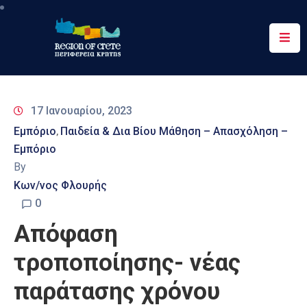
Περιφέρεια
Ενημέρωση
17 Ιανουαρίου, 2023
Έργα
Εμπόριο
Παιδεία & Δια Βίου Μάθηση – Απασχόληση –
‚
&
Εμπόριο
Δράσεις
By
Ψηφιακές
Κων/νος Φλουρής
Υπηρεσίες
0
Απόφαση
Επικοινωνία
τροποποίησης- νέας
παράτασης χρόνου