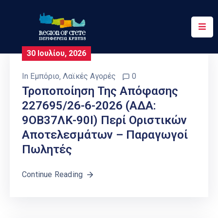
Περιφέρεια
30 Ιουλίου, 2026
Ενημέρωση
In
Εμπόριο
‚
Λαϊκές Αγορές
0
Έργα
Τροποποίηση Της Απόφασης
&
227695/26-6-2026 (ΑΔΑ:
Δράσεις
9ΟΒ37ΛΚ-90Ι) Περί Οριστικών
Ψηφιακές
Αποτελεσμάτων – Παραγωγοί
Υπηρεσίες
Πωλητές
Επικοινωνία
Continue Reading