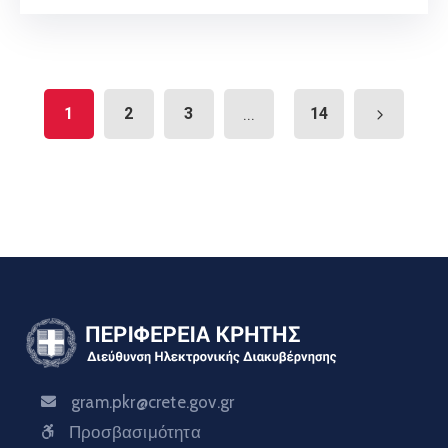
1
2
3
...
14
gram.pkr@crete.gov.gr
Προσβασιμότητα