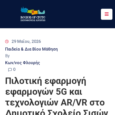
Περιφέρεια
Ενημέρωση
29 Μαΐου, 2026
Έργα
Παιδεία & Δια Βίου Μάθηση
&
By
Δράσεις
Κων/νος Φλουρής
Ψηφιακές
0
Υπηρεσίες
Πιλοτική εφαρμογή
Επικοινωνία
εφαρμογών 5G και
τεχνολογιών AR/VR στο
Δημοτικό Σχολείο Σισών