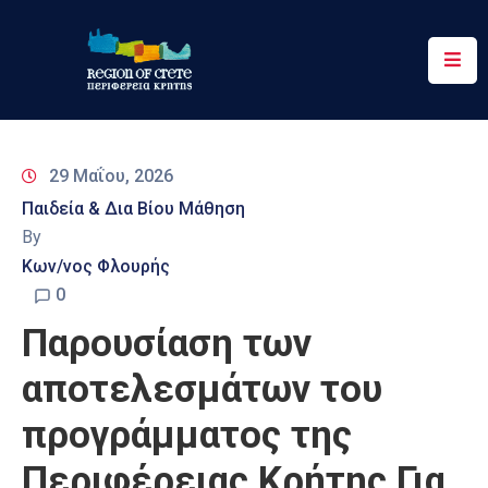
Περιφέρεια
Ενημέρωση
29 Μαΐου, 2026
Έργα
Παιδεία & Δια Βίου Μάθηση
&
By
Δράσεις
Κων/νος Φλουρής
Ψηφιακές
0
Υπηρεσίες
Παρουσίαση των
Επικοινωνία
αποτελεσμάτων του
προγράμματος της
Περιφέρειας Κρήτης Για