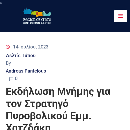
Περιφέρεια
Ενημέρωση
14 Ιουλίου, 2023
Έργα
Δελτία Τύπου
&
By
Δράσεις
Andreas Pantelous
Ψηφιακές
0
Υπηρεσίες
Εκδήλωση Μνήμης για
Επικοινωνία
τον Στρατηγό
Πυροβολικού Εμμ.
Χατζδάκη